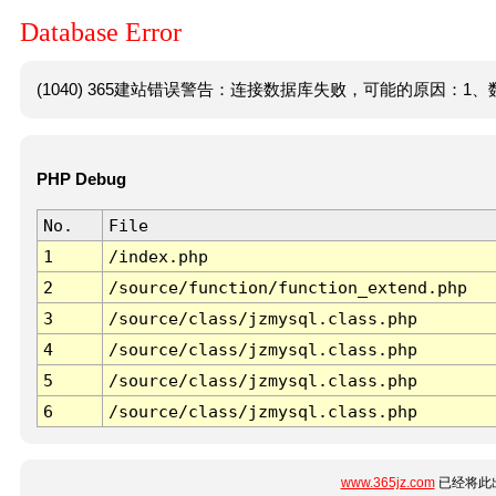
Database Error
(1040) 365建站错误警告：连接数据库失败，可能的原因：1、数
PHP Debug
No.
File
1
/index.php
2
/source/function/function_extend.php
3
/source/class/jzmysql.class.php
4
/source/class/jzmysql.class.php
5
/source/class/jzmysql.class.php
6
/source/class/jzmysql.class.php
www.365jz.com
已经将此