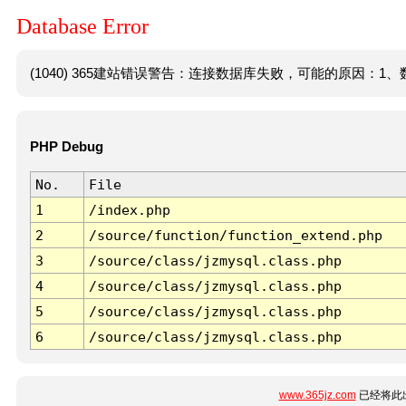
Database Error
(1040) 365建站错误警告：连接数据库失败，可能的原因：1、数
PHP Debug
No.
File
1
/index.php
2
/source/function/function_extend.php
3
/source/class/jzmysql.class.php
4
/source/class/jzmysql.class.php
5
/source/class/jzmysql.class.php
6
/source/class/jzmysql.class.php
www.365jz.com
已经将此