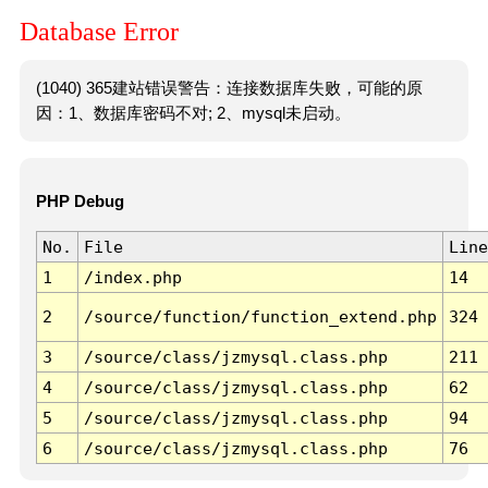
Database Error
(1040) 365建站错误警告：连接数据库失败，可能的原
因：1、数据库密码不对; 2、mysql未启动。
PHP Debug
No.
File
Line
1
/index.php
14
2
/source/function/function_extend.php
324
3
/source/class/jzmysql.class.php
211
4
/source/class/jzmysql.class.php
62
5
/source/class/jzmysql.class.php
94
6
/source/class/jzmysql.class.php
76