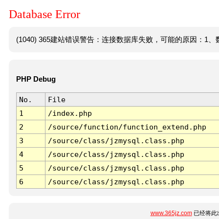
Database Error
(1040) 365建站错误警告：连接数据库失败，可能的原因：1、数
PHP Debug
No.
File
1
/index.php
2
/source/function/function_extend.php
3
/source/class/jzmysql.class.php
4
/source/class/jzmysql.class.php
5
/source/class/jzmysql.class.php
6
/source/class/jzmysql.class.php
www.365jz.com
已经将此