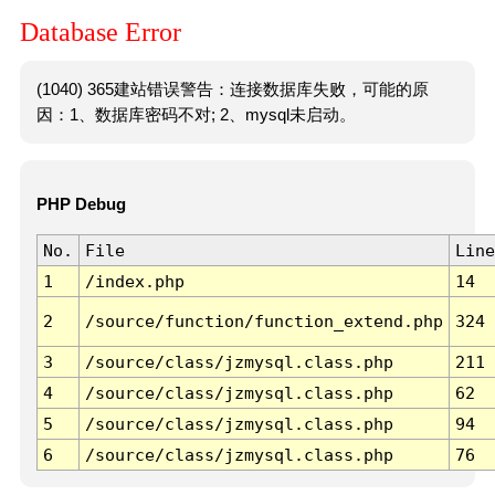
Database Error
(1040) 365建站错误警告：连接数据库失败，可能的原
因：1、数据库密码不对; 2、mysql未启动。
PHP Debug
No.
File
Line
1
/index.php
14
2
/source/function/function_extend.php
324
3
/source/class/jzmysql.class.php
211
4
/source/class/jzmysql.class.php
62
5
/source/class/jzmysql.class.php
94
6
/source/class/jzmysql.class.php
76