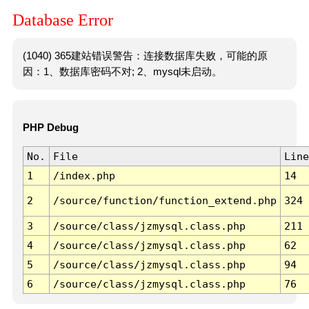
Database Error
(1040) 365建站错误警告：连接数据库失败，可能的原
因：1、数据库密码不对; 2、mysql未启动。
PHP Debug
No.
File
Line
1
/index.php
14
2
/source/function/function_extend.php
324
3
/source/class/jzmysql.class.php
211
4
/source/class/jzmysql.class.php
62
5
/source/class/jzmysql.class.php
94
6
/source/class/jzmysql.class.php
76