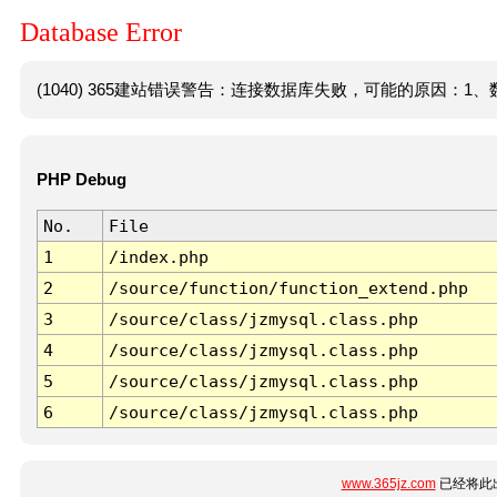
Database Error
(1040) 365建站错误警告：连接数据库失败，可能的原因：1、数
PHP Debug
No.
File
1
/index.php
2
/source/function/function_extend.php
3
/source/class/jzmysql.class.php
4
/source/class/jzmysql.class.php
5
/source/class/jzmysql.class.php
6
/source/class/jzmysql.class.php
www.365jz.com
已经将此