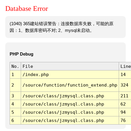
Database Error
(1040) 365建站错误警告：连接数据库失败，可能的原
因：1、数据库密码不对; 2、mysql未启动。
PHP Debug
No.
File
Line
1
/index.php
14
2
/source/function/function_extend.php
324
3
/source/class/jzmysql.class.php
211
4
/source/class/jzmysql.class.php
62
5
/source/class/jzmysql.class.php
94
6
/source/class/jzmysql.class.php
76