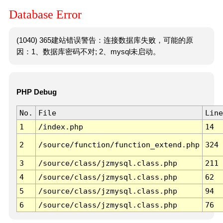
Database Error
(1040) 365建站错误警告：连接数据库失败，可能的原
因：1、数据库密码不对; 2、mysql未启动。
PHP Debug
No.
File
Line
1
/index.php
14
2
/source/function/function_extend.php
324
3
/source/class/jzmysql.class.php
211
4
/source/class/jzmysql.class.php
62
5
/source/class/jzmysql.class.php
94
6
/source/class/jzmysql.class.php
76