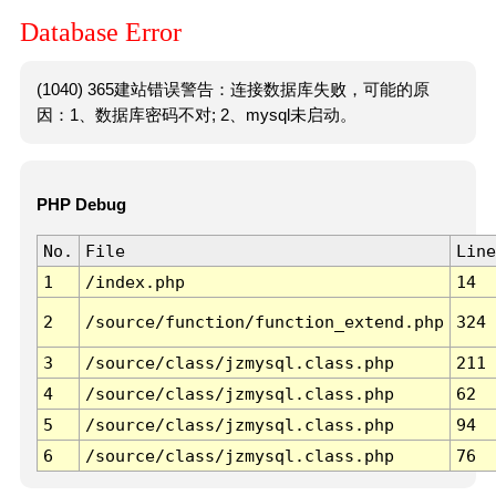
Database Error
(1040) 365建站错误警告：连接数据库失败，可能的原
因：1、数据库密码不对; 2、mysql未启动。
PHP Debug
No.
File
Line
1
/index.php
14
2
/source/function/function_extend.php
324
3
/source/class/jzmysql.class.php
211
4
/source/class/jzmysql.class.php
62
5
/source/class/jzmysql.class.php
94
6
/source/class/jzmysql.class.php
76