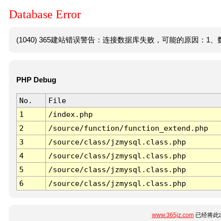
Database Error
(1040) 365建站错误警告：连接数据库失败，可能的原因：1、数
PHP Debug
No.
File
1
/index.php
2
/source/function/function_extend.php
3
/source/class/jzmysql.class.php
4
/source/class/jzmysql.class.php
5
/source/class/jzmysql.class.php
6
/source/class/jzmysql.class.php
www.365jz.com
已经将此