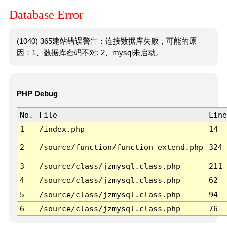
Database Error
(1040) 365建站错误警告：连接数据库失败，可能的原
因：1、数据库密码不对; 2、mysql未启动。
PHP Debug
No.
File
Line
1
/index.php
14
2
/source/function/function_extend.php
324
3
/source/class/jzmysql.class.php
211
4
/source/class/jzmysql.class.php
62
5
/source/class/jzmysql.class.php
94
6
/source/class/jzmysql.class.php
76