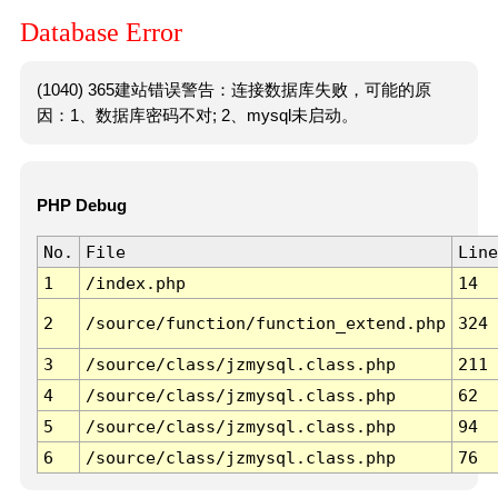
Database Error
(1040) 365建站错误警告：连接数据库失败，可能的原
因：1、数据库密码不对; 2、mysql未启动。
PHP Debug
No.
File
Line
1
/index.php
14
2
/source/function/function_extend.php
324
3
/source/class/jzmysql.class.php
211
4
/source/class/jzmysql.class.php
62
5
/source/class/jzmysql.class.php
94
6
/source/class/jzmysql.class.php
76