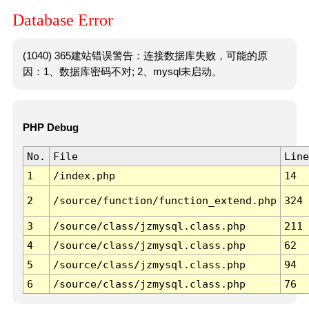
Database Error
(1040) 365建站错误警告：连接数据库失败，可能的原
因：1、数据库密码不对; 2、mysql未启动。
PHP Debug
No.
File
Line
1
/index.php
14
2
/source/function/function_extend.php
324
3
/source/class/jzmysql.class.php
211
4
/source/class/jzmysql.class.php
62
5
/source/class/jzmysql.class.php
94
6
/source/class/jzmysql.class.php
76