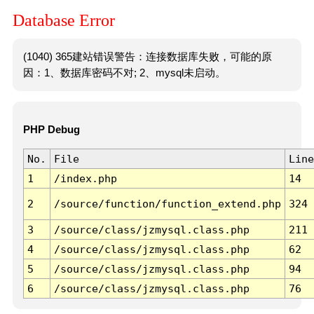
Database Error
(1040) 365建站错误警告：连接数据库失败，可能的原
因：1、数据库密码不对; 2、mysql未启动。
PHP Debug
No.
File
Line
1
/index.php
14
2
/source/function/function_extend.php
324
3
/source/class/jzmysql.class.php
211
4
/source/class/jzmysql.class.php
62
5
/source/class/jzmysql.class.php
94
6
/source/class/jzmysql.class.php
76