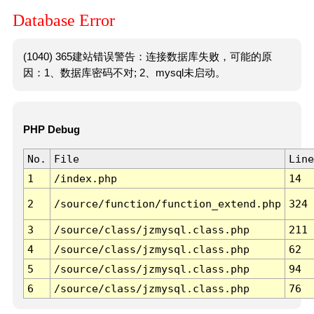
Database Error
(1040) 365建站错误警告：连接数据库失败，可能的原
因：1、数据库密码不对; 2、mysql未启动。
PHP Debug
No.
File
Line
1
/index.php
14
2
/source/function/function_extend.php
324
3
/source/class/jzmysql.class.php
211
4
/source/class/jzmysql.class.php
62
5
/source/class/jzmysql.class.php
94
6
/source/class/jzmysql.class.php
76