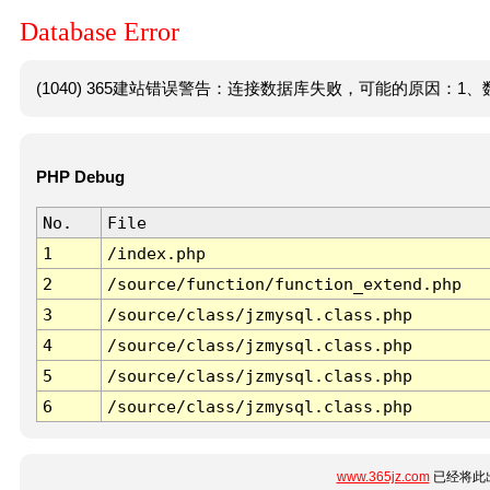
Database Error
(1040) 365建站错误警告：连接数据库失败，可能的原因：1、数
PHP Debug
No.
File
1
/index.php
2
/source/function/function_extend.php
3
/source/class/jzmysql.class.php
4
/source/class/jzmysql.class.php
5
/source/class/jzmysql.class.php
6
/source/class/jzmysql.class.php
www.365jz.com
已经将此