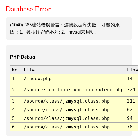
Database Error
(1040) 365建站错误警告：连接数据库失败，可能的原
因：1、数据库密码不对; 2、mysql未启动。
PHP Debug
No.
File
Line
1
/index.php
14
2
/source/function/function_extend.php
324
3
/source/class/jzmysql.class.php
211
4
/source/class/jzmysql.class.php
62
5
/source/class/jzmysql.class.php
94
6
/source/class/jzmysql.class.php
76