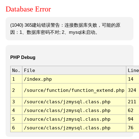
Database Error
(1040) 365建站错误警告：连接数据库失败，可能的原
因：1、数据库密码不对; 2、mysql未启动。
PHP Debug
No.
File
Line
1
/index.php
14
2
/source/function/function_extend.php
324
3
/source/class/jzmysql.class.php
211
4
/source/class/jzmysql.class.php
62
5
/source/class/jzmysql.class.php
94
6
/source/class/jzmysql.class.php
76