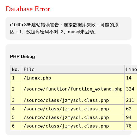
Database Error
(1040) 365建站错误警告：连接数据库失败，可能的原
因：1、数据库密码不对; 2、mysql未启动。
PHP Debug
No.
File
Line
1
/index.php
14
2
/source/function/function_extend.php
324
3
/source/class/jzmysql.class.php
211
4
/source/class/jzmysql.class.php
62
5
/source/class/jzmysql.class.php
94
6
/source/class/jzmysql.class.php
76