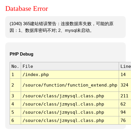
Database Error
(1040) 365建站错误警告：连接数据库失败，可能的原
因：1、数据库密码不对; 2、mysql未启动。
PHP Debug
No.
File
Line
1
/index.php
14
2
/source/function/function_extend.php
324
3
/source/class/jzmysql.class.php
211
4
/source/class/jzmysql.class.php
62
5
/source/class/jzmysql.class.php
94
6
/source/class/jzmysql.class.php
76