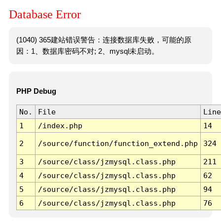
Database Error
(1040) 365建站错误警告：连接数据库失败，可能的原
因：1、数据库密码不对; 2、mysql未启动。
PHP Debug
No.
File
Line
1
/index.php
14
2
/source/function/function_extend.php
324
3
/source/class/jzmysql.class.php
211
4
/source/class/jzmysql.class.php
62
5
/source/class/jzmysql.class.php
94
6
/source/class/jzmysql.class.php
76