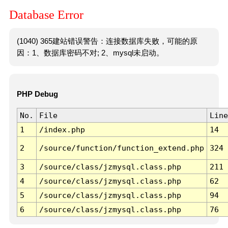
Database Error
(1040) 365建站错误警告：连接数据库失败，可能的原
因：1、数据库密码不对; 2、mysql未启动。
PHP Debug
No.
File
Line
1
/index.php
14
2
/source/function/function_extend.php
324
3
/source/class/jzmysql.class.php
211
4
/source/class/jzmysql.class.php
62
5
/source/class/jzmysql.class.php
94
6
/source/class/jzmysql.class.php
76