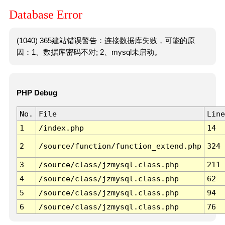
Database Error
(1040) 365建站错误警告：连接数据库失败，可能的原
因：1、数据库密码不对; 2、mysql未启动。
PHP Debug
No.
File
Line
1
/index.php
14
2
/source/function/function_extend.php
324
3
/source/class/jzmysql.class.php
211
4
/source/class/jzmysql.class.php
62
5
/source/class/jzmysql.class.php
94
6
/source/class/jzmysql.class.php
76